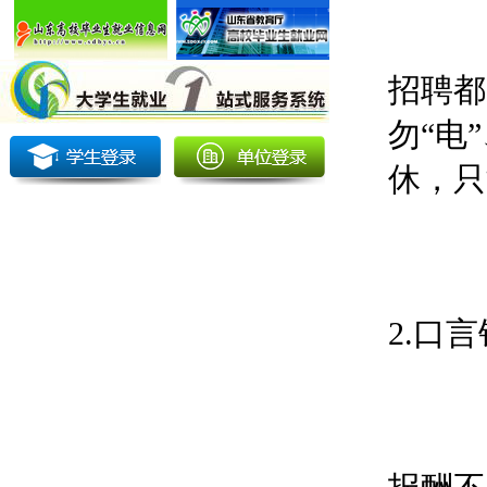
招聘都
勿“电
休，只
2.口