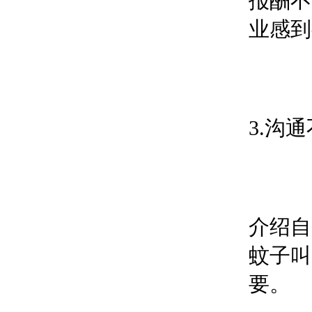
报酬不
业感到
3.沟
介绍自
蚊子叫
要。