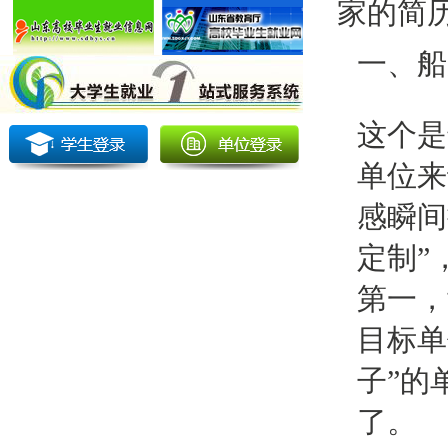
家的简
一、船
这个是
单位来
感瞬间
定制”
第一，
目标单
子”的
了。