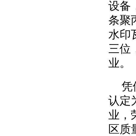
设备
条聚
水印
三位
业。
凭
认定
业，
区质