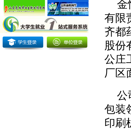
金
有限
齐都
股份
公庄
厂区
公
包装
印刷