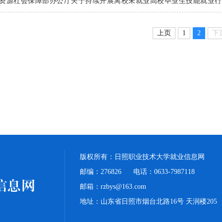
资源社会保障部办公厅关于持续开展离校未就业高校毕业生技能就业行
上页
1
2
下
版权所有：日照职业技术大学就业信息网
邮编：276826 电话：0633-7987118
邮箱：rzbys@163.com
地址：山东省日照市烟台北路16号 天润楼205