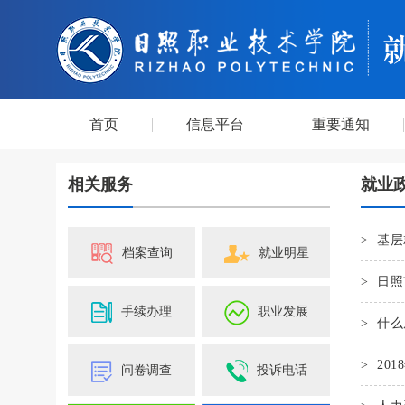
首页
信息平台
重要通知
相关服务
就业
>
基层
档案查询
就业明星
>
日照
手续办理
职业发展
>
什么
>
20
问卷调查
投诉电话