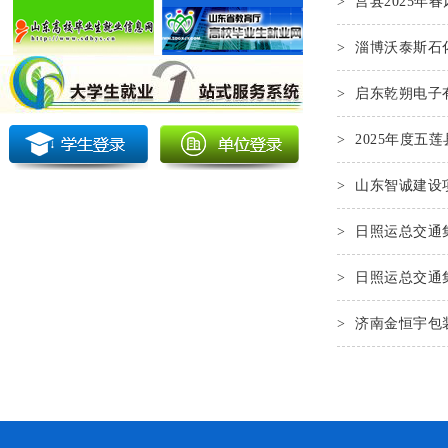
>
莒县2025
>
淄博沃泰斯石
>
启东乾朔电子
>
2025年度五
>
山东智诚建设
>
日照运总交通
>
日照运总交通
>
济南金恒宇包