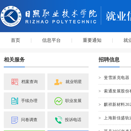
首页
信息平台
重要通知
就
相关服务
招聘信息
>
斐雪派克电器
档案查询
就业明星
>
索通发展股份
手续办理
职业发展
>
麒祥新材料20
>
上海新佳盛轨
问卷调查
投诉电话